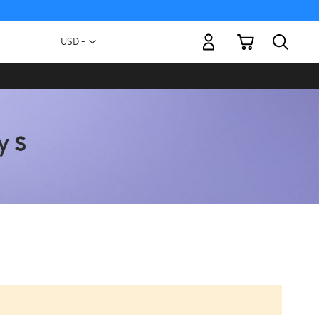
Mi carrito
Moneda
USD -
dólar
estadounidense