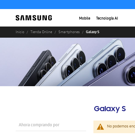
Mobile
Tecnología AI
Galaxy S
Inicio
Tienda Online
Smartphones
Galaxy S
Ahora comprando por
No podemos enco