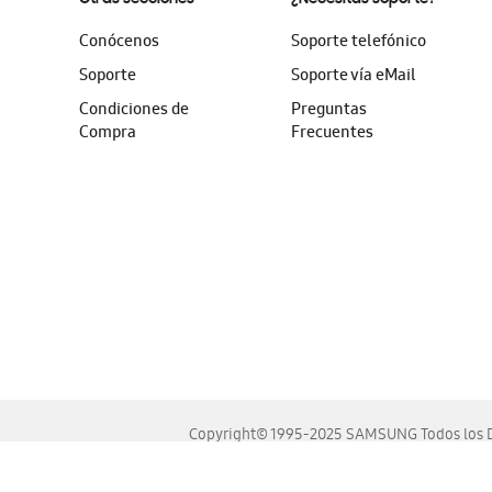
Conócenos
Soporte telefónico
Soporte
Soporte vía eMail
Condiciones de
Preguntas
Compra
Frecuentes
Copyright© 1995-2025 SAMSUNG Todos los D
Este sitio se ve mejor en las últimas versiones de Chrome