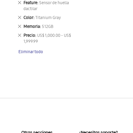
Eliminar
Feature
Sensor de huella
este
dactilar
artículo
Eliminar
Color
Titanium Gray
este
Eliminar
Memoria
512GB
artículo
este
Eliminar
Precio
US$ 1,000.00 - US$
artículo
este
1,999.99
artículo
Eliminar todo
Otras secciones
¿Necesitas soporte?