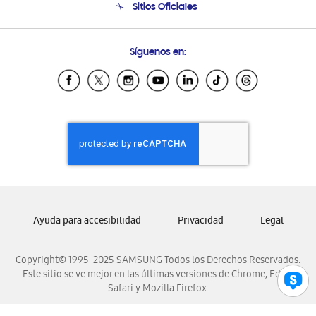
Sitios Oficiales
Soporte vía eMail
Preguntas Frecuentes
Samsung Costa Rica
Síguenos en:
Samsung Ecuador
Samsung El Salvador
Samsung Guatemala
Samsung Honduras
Samsung Nicaragua
Samsung Panamá
Samsung República Dominicana
Samsung Venezuela
Ayuda para accesibilidad
Privacidad
Legal
Copyright© 1995-2025 SAMSUNG Todos los Derechos Reservados.
Este sitio se ve mejor en las últimas versiones de Chrome, Edge,
Safari y Mozilla Firefox.