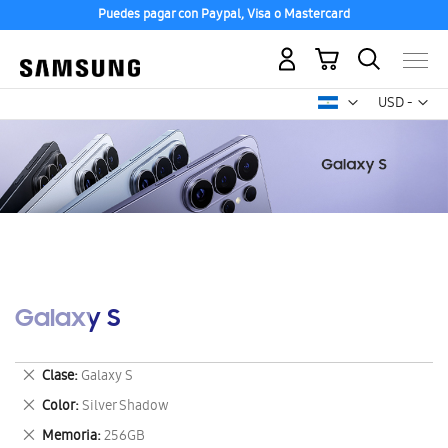
Puedes pagar con Paypal, Visa o Mastercard
Mi carrito
Mon
USD -
dólar
estadounid
Galaxy S
Eliminar
Clase
Galaxy S
este
Eliminar
Color
Silver Shadow
artículo
este
Eliminar
Memoria
256GB
artículo