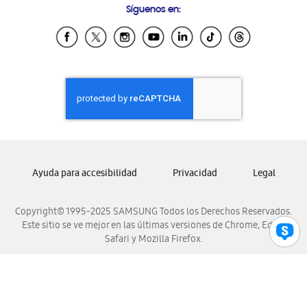
Síguenos en:
Samsung Ecuador
Samsung El Salvador
Samsung Guatemala
Samsung Honduras
Samsung Nicaragua
Samsung Panamá
Samsung República Dominicana
Samsung Venezuela
Ayuda para accesibilidad
Privacidad
Legal
Copyright© 1995-2025 SAMSUNG Todos los Derechos Reservados.
Este sitio se ve mejor en las últimas versiones de Chrome, Edge,
Safari y Mozilla Firefox.