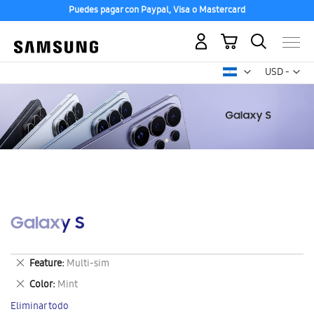
Puedes pagar con Paypal, Visa o Mastercard
Mi carrito
Mon
USD -
dólar
estadounid
Galaxy S
Eliminar
Feature
Multi-sim
este
Eliminar
Color
Mint
artículo
este
Eliminar todo
artículo