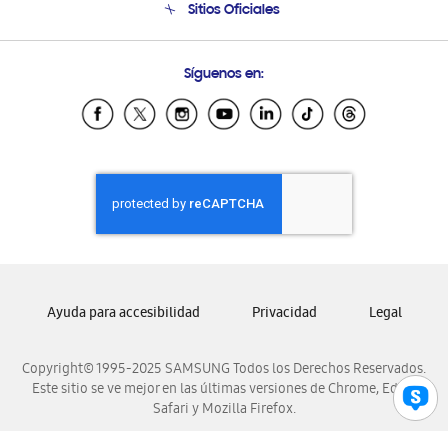
Sitios Oficiales
Soporte vía eMail
Preguntas Frecuentes
Samsung Costa Rica
Síguenos en:
Samsung Ecuador
Samsung El Salvador
Samsung Guatemala
Samsung Honduras
Samsung Nicaragua
Samsung Panamá
Samsung República Dominicana
Samsung Venezuela
Ayuda para accesibilidad
Privacidad
Legal
Copyright© 1995-2025 SAMSUNG Todos los Derechos Reservados.
Este sitio se ve mejor en las últimas versiones de Chrome, Edge,
Safari y Mozilla Firefox.