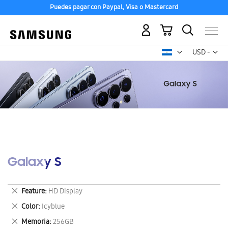
Puedes pagar con Paypal, Visa o Mastercard
Mi carrito
Mon
USD -
dólar
estadounid
Galaxy S
Eliminar
Feature
HD Display
este
Eliminar
Color
Icyblue
artículo
este
Eliminar
Memoria
256GB
artículo