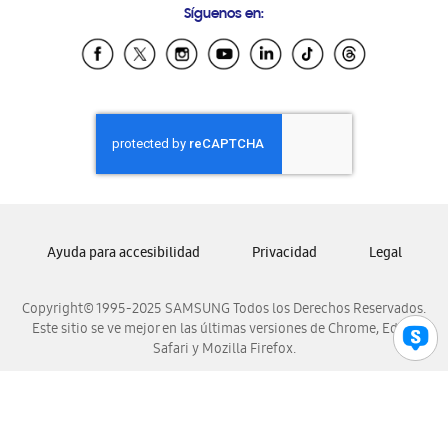
Síguenos en:
Samsung Ecuador
Samsung El Salvador
Samsung Guatemala
Samsung Honduras
Samsung Nicaragua
Samsung Panamá
Samsung República Dominicana
Samsung Venezuela
Ayuda para accesibilidad
Privacidad
Legal
Copyright© 1995-2025 SAMSUNG Todos los Derechos Reservados.
Este sitio se ve mejor en las últimas versiones de Chrome, Edge,
Safari y Mozilla Firefox.