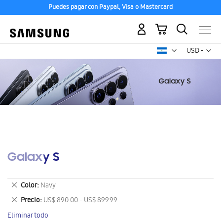
Puedes pagar con Paypal, Visa o Mastercard
Mi carrito
Mon
USD -
dólar
estadounid
Galaxy S
Eliminar
Color
Navy
este
Eliminar
Precio
US$ 890.00 - US$ 899.99
artículo
este
Eliminar todo
artículo