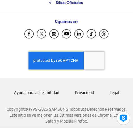
Sitios Oficiales
Soporte vía eMail
Preguntas Frecuentes
Samsung Costa Rica
Síguenos en:
Samsung Ecuador
Samsung El Salvador
Samsung Guatemala
Samsung Honduras
Samsung Nicaragua
Samsung Panamá
Samsung República Dominicana
Samsung Venezuela
Ayuda para accesibilidad
Privacidad
Legal
Copyright© 1995-2025 SAMSUNG Todos los Derechos Reservados.
Este sitio se ve mejor en las últimas versiones de Chrome, Edge,
Safari y Mozilla Firefox.