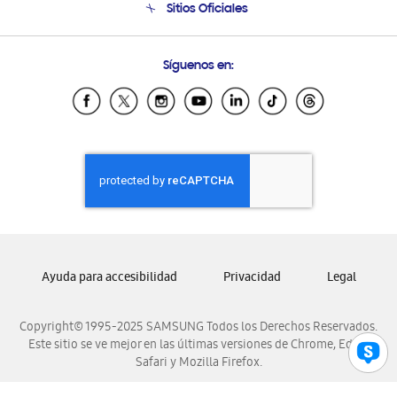
Sitios Oficiales
Soporte vía eMail
Preguntas Frecuentes
Samsung Costa Rica
Síguenos en:
Samsung Ecuador
Samsung El Salvador
Samsung Guatemala
Samsung Honduras
Samsung Nicaragua
Samsung Panamá
Samsung República Dominicana
Samsung Venezuela
Ayuda para accesibilidad
Privacidad
Legal
Copyright© 1995-2025 SAMSUNG Todos los Derechos Reservados.
Este sitio se ve mejor en las últimas versiones de Chrome, Edge,
Safari y Mozilla Firefox.