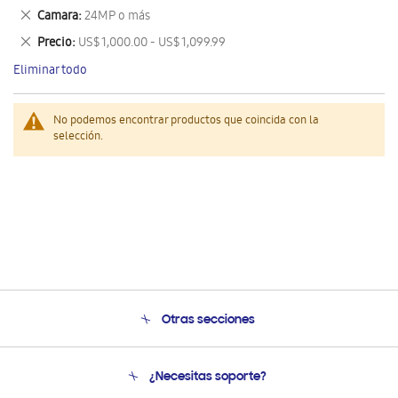
este
Eliminar
Camara
24MP o más
artículo
este
Eliminar
Precio
US$ 1,000.00 - US$ 1,099.99
artículo
este
Eliminar todo
artículo
No podemos encontrar productos que coincida con la
selección.
Otras secciones
Conócenos
¿Necesitas soporte?
Soporte