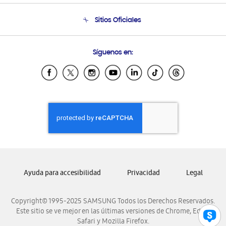
Condiciones de Compra
Soporte telefónico
Sitios Oficiales
Soporte vía eMail
Preguntas Frecuentes
Samsung Costa Rica
Síguenos en:
Samsung Ecuador
Samsung El Salvador
Samsung Guatemala
Samsung Honduras
Samsung Nicaragua
Samsung Panamá
Samsung República Dominicana
Samsung Venezuela
Ayuda para accesibilidad
Privacidad
Legal
Copyright© 1995-2025 SAMSUNG Todos los Derechos Reservados.
Este sitio se ve mejor en las últimas versiones de Chrome, Edge,
Safari y Mozilla Firefox.