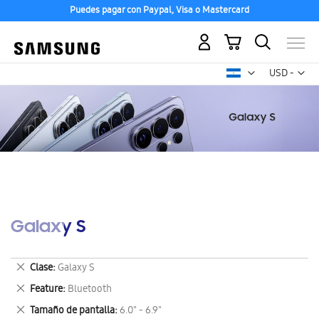
Puedes pagar con Paypal, Visa o Mastercard
Mi carrito
Mon
USD -
dólar
estadounid
Galaxy S
Eliminar
Clase
Galaxy S
este
Eliminar
Feature
Bluetooth
artículo
este
Eliminar
Tamaño de pantalla
6.0" - 6.9"
artículo