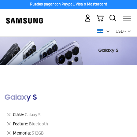
Puedes pagar con Paypal, Visa o Mastercard
Mi carrito
Mon
USD -
dólar
estadounid
Galaxy S
Eliminar
Clase
Galaxy S
este
Eliminar
Feature
Bluetooth
artículo
este
Eliminar
Memoria
512GB
artículo