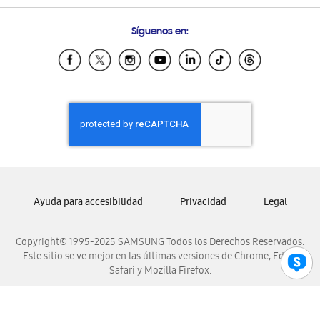
Preguntas Frecuentes
Samsung Costa Rica
Síguenos en:
Samsung Ecuador
Samsung El Salvador
Samsung Guatemala
Samsung Honduras
Samsung Nicaragua
Samsung Panamá
Samsung República Dominicana
Samsung Venezuela
Ayuda para accesibilidad
Privacidad
Legal
Copyright© 1995-2025 SAMSUNG Todos los Derechos Reservados.
Este sitio se ve mejor en las últimas versiones de Chrome, Edge,
Safari y Mozilla Firefox.