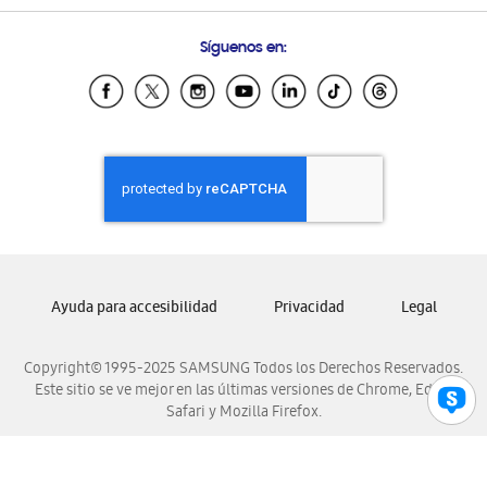
Preguntas Frecuentes
Samsung Costa Rica
Síguenos en:
Samsung Ecuador
Samsung El Salvador
Samsung Guatemala
Samsung Honduras
Samsung Nicaragua
Samsung Panamá
Samsung República Dominicana
Samsung Venezuela
Ayuda para accesibilidad
Privacidad
Legal
Copyright© 1995-2025 SAMSUNG Todos los Derechos Reservados.
Este sitio se ve mejor en las últimas versiones de Chrome, Edge,
Safari y Mozilla Firefox.