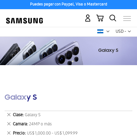
Puedes pagar con Paypal, Visa o Mastercard
Mi carrito
Mon
USD -
dólar
estadounid
Galaxy S
Eliminar
Clase
Galaxy S
este
Eliminar
Camara
24MP o más
artículo
este
Eliminar
Precio
US$ 1,000.00 - US$ 1,099.99
artículo