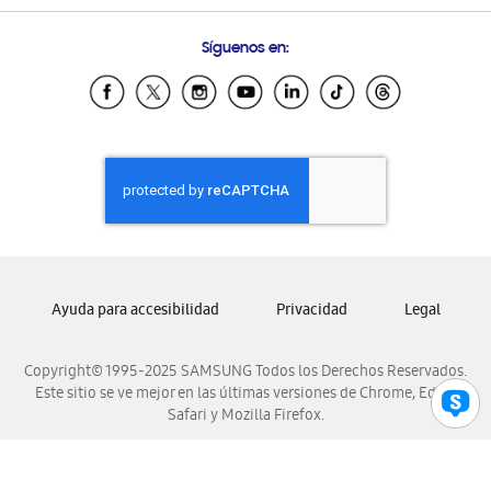
Preguntas Frecuentes
Samsung Costa Rica
Síguenos en:
Samsung Ecuador
Samsung El Salvador
Samsung Guatemala
Samsung Honduras
Samsung Nicaragua
Samsung Panamá
Samsung República Dominicana
Samsung Venezuela
Ayuda para accesibilidad
Privacidad
Legal
Copyright© 1995-2025 SAMSUNG Todos los Derechos Reservados.
Este sitio se ve mejor en las últimas versiones de Chrome, Edge,
Safari y Mozilla Firefox.