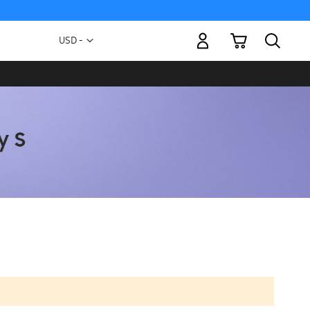
Mi carrito
Moneda
USD -
dólar
estadounidense