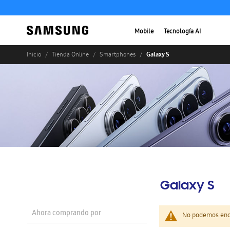
Mobile
Tecnología AI
Galaxy S
Inicio
Tienda Online
Smartphones
Galaxy S
Ahora comprando por
No podemos enco