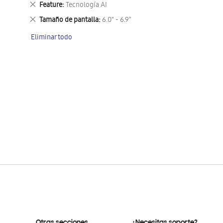
Eliminar
Feature
Tecnología AI
este
Eliminar
Tamaño de pantalla
6.0" - 6.9"
artículo
este
Eliminar todo
artículo
Otras secciones
¿Necesitas soporte?