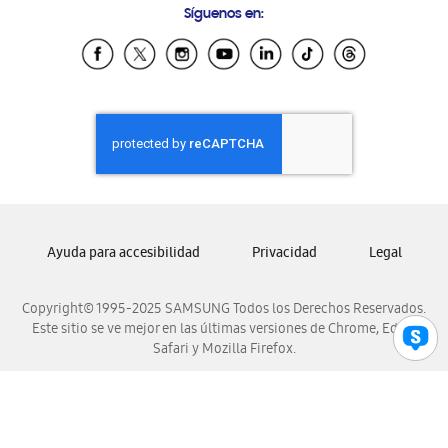
Síguenos en:
Samsung Ecuador
Samsung El Salvador
Samsung Guatemala
Samsung Honduras
Samsung Nicaragua
Samsung Panamá
Samsung República Dominicana
Samsung Venezuela
Ayuda para accesibilidad
Privacidad
Legal
Copyright© 1995-2025 SAMSUNG Todos los Derechos Reservados.
Este sitio se ve mejor en las últimas versiones de Chrome, Edge,
Safari y Mozilla Firefox.