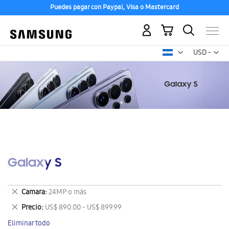
Puedes pagar con Paypal, Visa o Mastercard
Mi carrito
Mon
USD -
dólar
estadounid
Galaxy S
Eliminar
Camara
24MP o más
este
Eliminar
Precio
US$ 890.00 - US$ 899.99
artículo
este
Eliminar todo
artículo