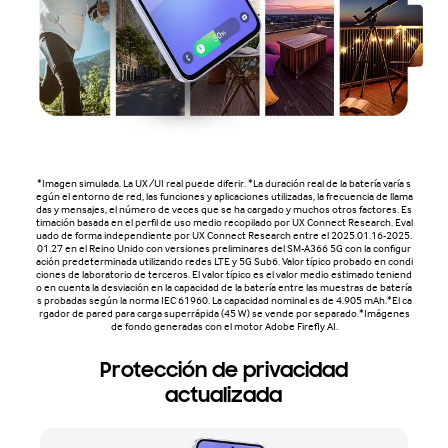
*Imagen simulada. La UX/UI real puede diferir. *La duración real de la batería varía s
egún el entorno de red, las funciones y aplicaciones utilizadas, la frecuencia de llama
das y mensajes, el número de veces que se ha cargado y muchos otros factores. Es
timación basada en el perfil de uso medio recopilado por UX Connect Research. Eval
uado de forma independiente por UX Connect Research entre el 2025.01.16-2025.
01.27 en el Reino Unido con versiones preliminares del SM-A366 5G con la configur
ación predeterminada utilizando redes LTE y 5G Sub6. Valor típico probado en condi
ciones de laboratorio de terceros. El valor típico es el valor medio estimado teniend
o en cuenta la desviación en la capacidad de la batería entre las muestras de batería
s probadas según la norma IEC 61960. La capacidad nominal es de 4.905 mAh.*El ca
rgador de pared para carga superrápida (45 W) se vende por separado.*Imágenes
de fondo generadas con el motor Adobe Firefly AI.
Protección de privacidad
actualizada