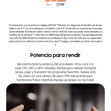
*Comparado con el anterior Galaxy A35 5G.*Medido en diagonal, el tamaño de la pan
talla es de 6,7" en el rectángulo completo y de 6,5" teniendo en cuenta las esquinas
redondeadas. El área de visión real es menor debido a las esquinas redondeadas y a
l orificio de la cámara.*1.200 nits en HBM (High Brightness Mode).*La pantalla del Gal
axy A36 5G (SM-A366) ha recibido la certificación Eye Care de SGS por su capacidad
para reducir los efectos nocivos de la luz azul.*Imagen simulada con fines ilustrativo
s.
Potencia para rendir
Aprovecha toda la potencia del procesador Octa-core con
unas CPU, GPU y NPU robustas, hechas para realizar múltiples
tareas, jugar y transmitir tus programas favoritos. Galaxy A36
5G viene con una cámara de vapor 15% más grande para
mantenerse fresco mientras maneja las tareas con facilidad.