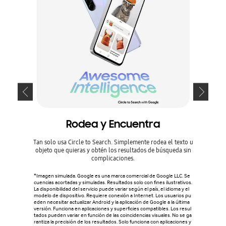
Rodea y Encuentra
Tan solo usa Circle to Search. Simplemente rodea el texto u
Crea fot
objeto que quieras y obtén los resultados de búsqueda sin
imágenes 
complicaciones.
fotos par
has
*Imagen simulada. Google es una marca comercial de Google LLC. Se
cuencias acortadas y simuladas. Resultados solo con fines ilustrativos.
Los resul
La disponibilidad del servicio puede variar según el país, el idioma y el
y/o las c
modelo de dispositivo. Requiere conexión a Internet. Los usuarios pu
ados o e
eden necesitar actualizar Android y la aplicación de Google a la última
versión. Funciona en aplicaciones y superficies compatibles. Los resul
tados pueden variar en función de las coincidencias visuales. No se ga
rantiza la precisión de los resultados. Solo funciona con aplicaciones y