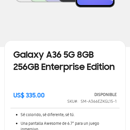
Saltar
al
comienzo
de
Galaxy A36 5G 8GB
la
galería
256GB Enterprise Edition
de
imágenes
DISPONIBLE
US$ 335.00
SKU
SM-A366EZKGL15-1
Sé colorido, sé diferente, sé tú.
Una pantalla Awesome de 6.7” para un juego
inmersivo.