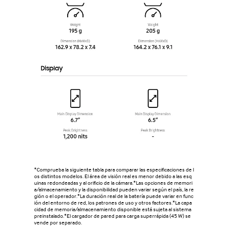
*Comprueba la siguiente tabla para comparar las especificaciones de l
os distintos modelos. El área de visión real es menor debido a las esq
uinas redondeadas y al orificio de la cámara.*Las opciones de memori
a/almacenamiento y la disponibilidad pueden variar según el país, la re
gión o el operador.*La duración real de la batería puede variar en func
ión del entorno de red, los patrones de uso y otros factores.*La capa
cidad de memoria/almacenamiento disponible está sujeta al sistema
preinstalado.*El cargador de pared para carga superrápida (45 W) se
vende por separado.