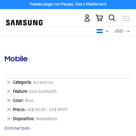
Puedes pagar con Paypal, Visa o Mastercard
Mi carrito
Mon
USD -
dólar
estadounid
Mobile
Eliminar
Categoría
Accesorios
este
Eliminar
Feature
Solo bluetooth
artículo
este
Eliminar
Color
Blue
artículo
este
Eliminar
Precio
US$ 40.00 - US$ 49.99
artículo
este
Eliminar
Dispositivo
Weareables
artículo
este
Eliminar todo
artículo