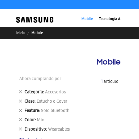
Mobile
Tecnología AI
Mobile
Inicio
Mobile
Ahora comprando por
1
artículo
Eliminar
Categoría
Accesorios
este
Eliminar
Clase
Estucho o Cover
artículo
este
Eliminar
Feature
Solo bluetooth
artículo
este
Eliminar
Color
Mint.
artículo
este
Eliminar
Dispositivo
Weareables
artículo
este