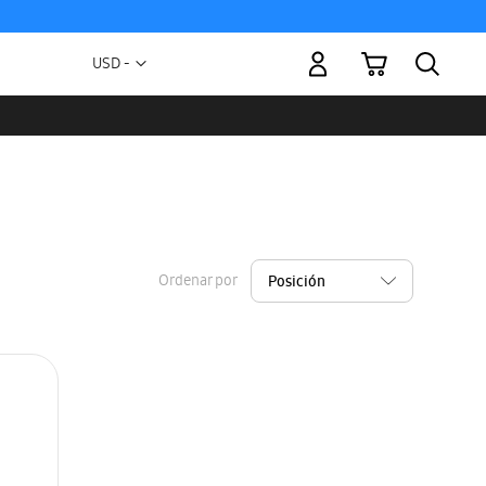
Mi carrito
Moneda
USD -
dólar
estadounidense
Ordenar por