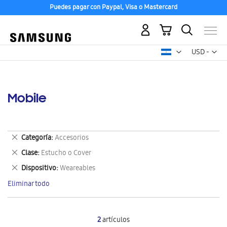
Puedes pagar con Paypal, Visa o Mastercard
Mi carrito
Mon
USD -
dólar
estadounid
Mobile
Eliminar
Categoría
Accesorios
este
Eliminar
Clase
Estucho o Cover
artículo
este
Eliminar
Dispositivo
Weareables
artículo
este
Eliminar todo
artículo
2
artículos