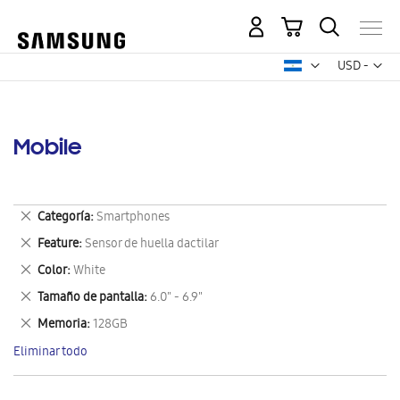
Mi carrito
Mon
USD -
dólar
estadounid
Mobile
Eliminar
Categoría
Smartphones
este
Eliminar
Feature
Sensor de huella dactilar
artículo
este
Eliminar
Color
White
artículo
este
Eliminar
Tamaño de pantalla
6.0" - 6.9"
artículo
este
Eliminar
Memoria
128GB
artículo
este
Eliminar todo
artículo