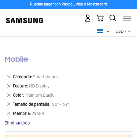
Puedes pagar con Paypal, Visa o Mastercard
Mi carrito
Mon
USD -
dólar
estadounid
Mobile
Eliminar
Categoría
Smartphones
este
Eliminar
Feature
HD Display
artículo
este
Eliminar
Color
Titanium Black.
artículo
este
Eliminar
Tamaño de pantalla
6.0" - 6.9"
artículo
este
Eliminar
Memoria
256GB
artículo
este
Eliminar todo
artículo