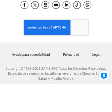
Samsung El Salvador
Samsung Guatemala
Samsung Honduras
Samsung Nicaragua
Samsung Panamá
Samsung República Dominicana
Samsung Venezuela
Ayuda para accesibilidad
Privacidad
Legal
Copyright© 1995-2025 SAMSUNG Todos los Derechos Reservados.
Este sitio se ve mejor en las últimas versiones de Chrome, Edge,
Safari y Mozilla Firefox.