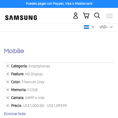
Puedes pagar con Paypal, Visa o Mastercard
Mi carrito
Mon
USD -
dólar
estadounid
Mobile
Eliminar
Categoría
Smartphones
este
Eliminar
Feature
HD Display
artículo
este
Eliminar
Color
Titanium Gray.
artículo
este
Eliminar
Memoria
512GB
artículo
este
Eliminar
Camara
24MP o más
artículo
este
Eliminar
Precio
US$ 1,000.00 - US$ 1,099.99
artículo
este
Eliminar todo
artículo