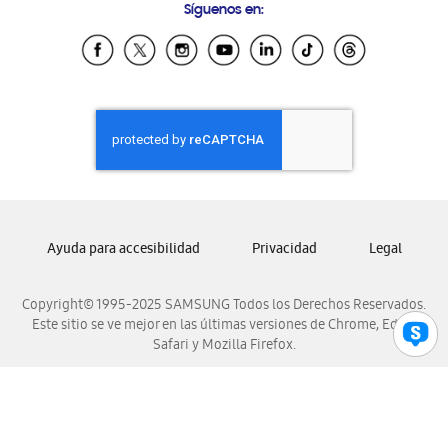
Síguenos en:
Samsung Ecuador
Samsung El Salvador
Samsung Guatemala
Samsung Honduras
Samsung Nicaragua
Samsung Panamá
Samsung República Dominicana
Samsung Venezuela
Ayuda para accesibilidad
Privacidad
Legal
Copyright© 1995-2025 SAMSUNG Todos los Derechos Reservados.
Este sitio se ve mejor en las últimas versiones de Chrome, Edge,
Safari y Mozilla Firefox.