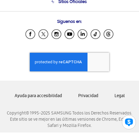
Sitios Oficiales
Soporte vía eMail
Preguntas Frecuentes
Samsung Costa Rica
Síguenos en:
Samsung Ecuador
Samsung El Salvador
Samsung Guatemala
Samsung Honduras
Samsung Nicaragua
Samsung Panamá
Samsung República Dominicana
Samsung Venezuela
Ayuda para accesibilidad
Privacidad
Legal
Copyright© 1995-2025 SAMSUNG Todos los Derechos Reservados.
Este sitio se ve mejor en las últimas versiones de Chrome, Edge,
Safari y Mozilla Firefox.