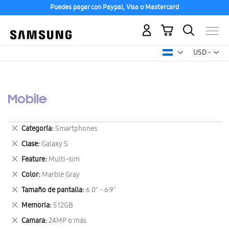
Puedes pagar con Paypal, Visa o Mastercard
Mi carrito
Mon
USD -
dólar
estadounid
Mobile
Eliminar
Categoría
Smartphones
este
Eliminar
Clase
Galaxy S
artículo
este
Eliminar
Feature
Multi-sim
artículo
este
Eliminar
Color
Marble Gray
artículo
este
Eliminar
Tamaño de pantalla
6.0" - 6.9"
artículo
este
Eliminar
Memoria
512GB
artículo
este
Eliminar
Camara
24MP o más
artículo