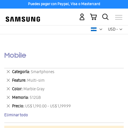
Puedes pagar con Paypal, Visa o Mastercard
Mi carrito
Mon
USD -
dólar
estadounid
Mobile
Eliminar
Categoría
Smartphones
este
Eliminar
Feature
Multi-sim
artículo
este
Eliminar
Color
Marble Gray
artículo
este
Eliminar
Memoria
512GB
artículo
este
Eliminar
Precio
US$ 1,190.00 - US$ 1,199.99
artículo
este
Eliminar todo
artículo