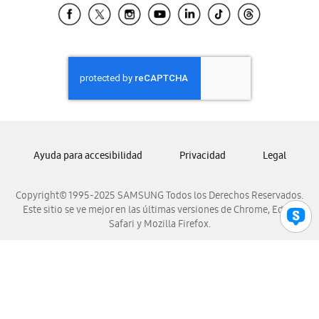
Samsung El Salvador
Samsung Guatemala
Samsung Honduras
Samsung Nicaragua
Samsung Panamá
Samsung República Dominicana
Samsung Venezuela
Ayuda para accesibilidad
Privacidad
Legal
Copyright© 1995-2025 SAMSUNG Todos los Derechos Reservados.
Este sitio se ve mejor en las últimas versiones de Chrome, Edge,
Safari y Mozilla Firefox.