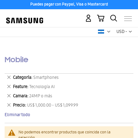
Puedes pagar con Paypal, Visa o Mastercard
Mi carrito
Mon
USD -
dólar
estadounid
Mobile
Eliminar
Categoría
Smartphones
este
Eliminar
Feature
Tecnología AI
artículo
este
Eliminar
Camara
24MP o más
artículo
este
Eliminar
Precio
US$ 1,000.00 - US$ 1,099.99
artículo
este
Eliminar todo
artículo
No podemos encontrar productos que coincida con la