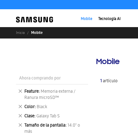
Mobile
Tecnología AI
Mobile
Inicio
Mobile
Ahora comprando por
1
artículo
Eliminar
Feature
Memoria externa /
este
Ranura microSD™
artículo
Eliminar
Color
Black
este
Eliminar
Clase
Galaxy Tab S
artículo
este
Eliminar
Tamaño de la pantalla
14.0" o
artículo
este
más
artículo