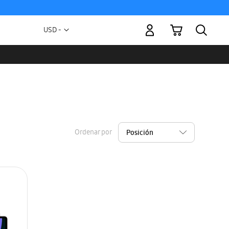
Mi carrito
Moneda
USD -
dólar
estadounidense
Ordenar por