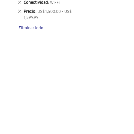
Eliminar
Conectividad
Wi-Fi
este
Eliminar
Precio
US$ 1,500.00 - US$
artículo
este
1,599.99
artículo
Eliminar todo