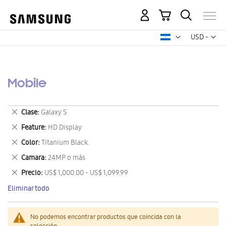
Mi carrito
Mon
USD -
dólar
estadounid
Mobile
Eliminar
Clase
Galaxy S
este
Eliminar
Feature
HD Display
artículo
este
Eliminar
Color
Titanium Black.
artículo
este
Eliminar
Camara
24MP o más
artículo
este
Eliminar
Precio
US$ 1,000.00 - US$ 1,099.99
artículo
este
Eliminar todo
artículo
No podemos encontrar productos que coincida con la