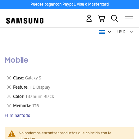
Puedes pagar con Paypal, Visa o Mastercard
Mi carrito
Mon
USD -
dólar
estadounid
Mobile
Eliminar
Clase
Galaxy S
este
Eliminar
Feature
HD Display
artículo
este
Eliminar
Color
Titanium Black.
artículo
este
Eliminar
Memoria
1TB
artículo
este
Eliminar todo
artículo
No podemos encontrar productos que coincida con la