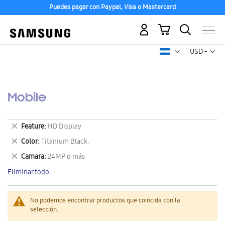
Puedes pagar con Paypal, Visa o Mastercard
Mi carrito
Mon
USD -
dólar
estadounid
Mobile
Eliminar
Feature
HD Display
este
Eliminar
Color
Titanium Black.
artículo
este
Eliminar
Camara
24MP o más
artículo
este
Eliminar todo
artículo
No podemos encontrar productos que coincida con la
selección.