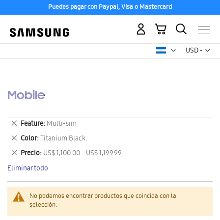
Puedes pagar con Paypal, Visa o Mastercard
Mi carrito
Mon
USD -
dólar
estadounid
Mobile
Eliminar
Feature
Multi-sim
este
Eliminar
Color
Titanium Black.
artículo
este
Eliminar
Precio
US$ 1,100.00 - US$ 1,199.99
artículo
este
Eliminar todo
artículo
No podemos encontrar productos que coincida con la
selección.