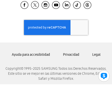
Samsung El Salvador
Samsung Guatemala
Samsung Honduras
Samsung Nicaragua
Samsung Panamá
Samsung República Dominicana
Samsung Venezuela
Ayuda para accesibilidad
Privacidad
Legal
Copyright© 1995-2025 SAMSUNG Todos los Derechos Reservados.
Este sitio se ve mejor en las últimas versiones de Chrome, Edge,
Safari y Mozilla Firefox.