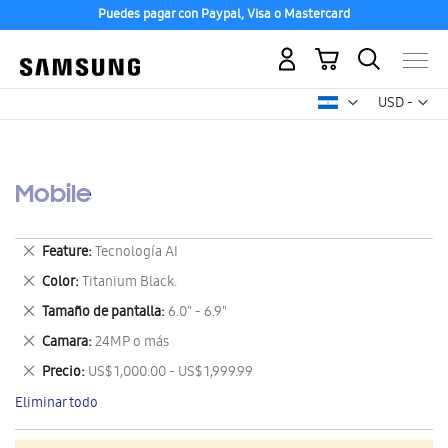
Puedes pagar con Paypal, Visa o Mastercard
Mi carrito
Mon
USD -
dólar
estadounid
Mobile
Eliminar
Feature
Tecnología AI
este
Eliminar
Color
Titanium Black.
artículo
este
Eliminar
Tamaño de pantalla
6.0" - 6.9"
artículo
este
Eliminar
Camara
24MP o más
artículo
este
Eliminar
Precio
US$ 1,000.00 - US$ 1,999.99
artículo
este
Eliminar todo
artículo