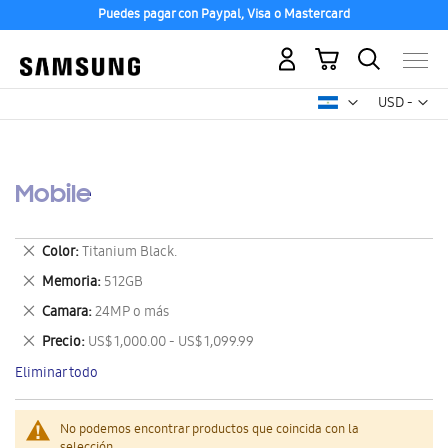
Puedes pagar con Paypal, Visa o Mastercard
Mi carrito
Mon
USD -
dólar
estadounid
Mobile
Eliminar
Color
Titanium Black.
este
Eliminar
Memoria
512GB
artículo
este
Eliminar
Camara
24MP o más
artículo
este
Eliminar
Precio
US$ 1,000.00 - US$ 1,099.99
artículo
este
Eliminar todo
artículo
No podemos encontrar productos que coincida con la