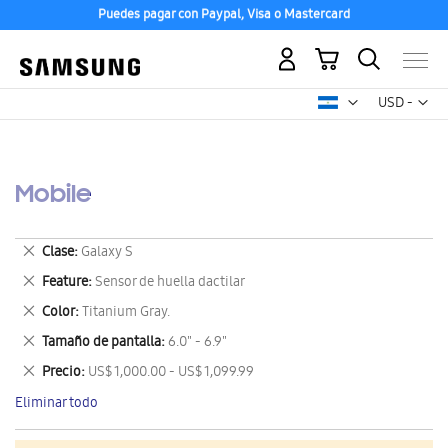
Puedes pagar con Paypal, Visa o Mastercard
Mi carrito
Mon
USD -
dólar
estadounid
Mobile
Eliminar
Clase
Galaxy S
este
Eliminar
Feature
Sensor de huella dactilar
artículo
este
Eliminar
Color
Titanium Gray.
artículo
este
Eliminar
Tamaño de pantalla
6.0" - 6.9"
artículo
este
Eliminar
Precio
US$ 1,000.00 - US$ 1,099.99
artículo
este
Eliminar todo
artículo