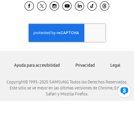
Samsung El Salvador
Samsung Guatemala
Samsung Honduras
Samsung Nicaragua
Samsung Panamá
Samsung República Dominicana
Samsung Venezuela
Ayuda para accesibilidad
Privacidad
Legal
Copyright© 1995-2025 SAMSUNG Todos los Derechos Reservados.
Este sitio se ve mejor en las últimas versiones de Chrome, Edge,
Safari y Mozilla Firefox.