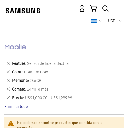
Mi carrito
Mon
USD -
dólar
estadounid
Mobile
Eliminar
Feature
Sensor de huella dactilar
este
Eliminar
Color
Titanium Gray.
artículo
este
Eliminar
Memoria
256GB
artículo
este
Eliminar
Camara
24MP o más
artículo
este
Eliminar
Precio
US$ 1,000.00 - US$ 1,999.99
artículo
este
Eliminar todo
artículo
No podemos encontrar productos que coincida con la