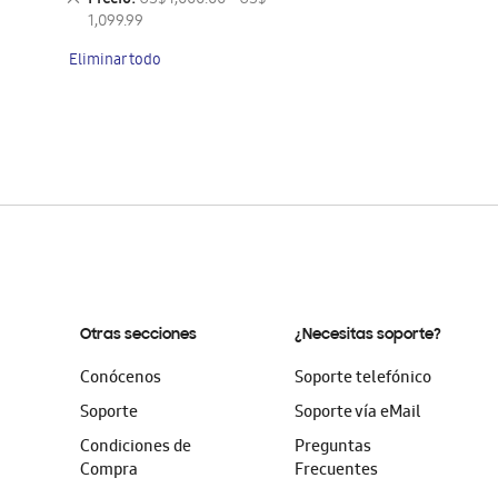
Precio
US$ 1,000.00 - US$
artículo
este
1,099.99
artículo
Eliminar todo
Otras secciones
¿Necesitas soporte?
Conócenos
Soporte telefónico
Soporte
Soporte vía eMail
Condiciones de
Preguntas
Compra
Frecuentes