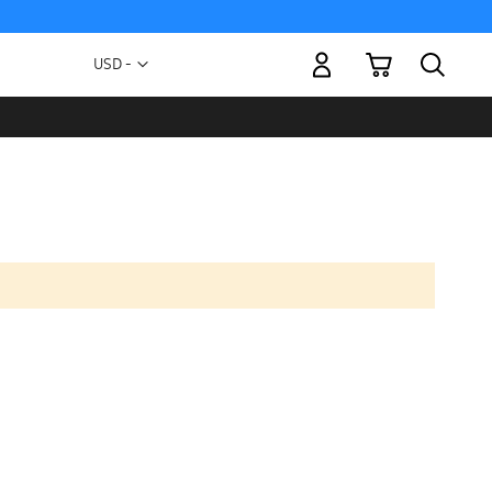
Mi carrito
Moneda
USD -
dólar
estadounidense