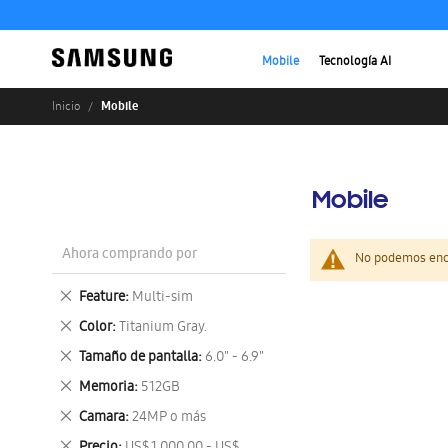
Mobile
Tecnología AI
Mobile
Inicio
Mobile
Ahora comprando por
No podemos enco
Eliminar
Feature
Multi-sim
este
Eliminar
Color
Titanium Gray.
artículo
este
Eliminar
Tamaño de pantalla
6.0" - 6.9"
artículo
este
Eliminar
Memoria
512GB
artículo
este
Eliminar
Camara
24MP o más
artículo
este
Eliminar