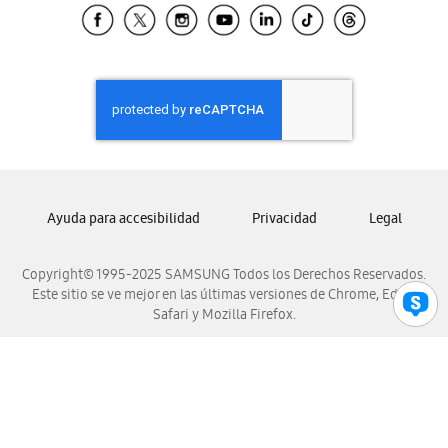
Samsung El Salvador
Samsung Guatemala
Samsung Honduras
Samsung Nicaragua
Samsung Panamá
Samsung República Dominicana
Samsung Venezuela
Ayuda para accesibilidad
Privacidad
Legal
Copyright© 1995-2025 SAMSUNG Todos los Derechos Reservados.
Este sitio se ve mejor en las últimas versiones de Chrome, Edge,
Safari y Mozilla Firefox.