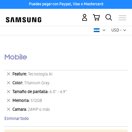
Puedes pagar con Paypal, Visa o Mastercard
Mi carrito
Mon
USD -
dólar
estadounid
Mobile
Eliminar
Feature
Tecnología AI
este
Eliminar
Color
Titanium Gray.
artículo
este
Eliminar
Tamaño de pantalla
6.0" - 6.9"
artículo
este
Eliminar
Memoria
512GB
artículo
este
Eliminar
Camara
24MP o más
artículo
este
Eliminar todo
artículo