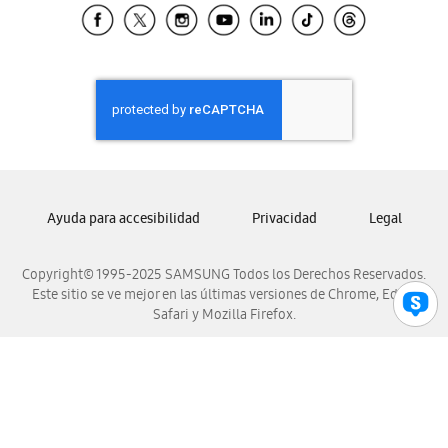
Samsung El Salvador
Samsung Guatemala
Samsung Honduras
Samsung Nicaragua
Samsung Panamá
Samsung República Dominicana
Samsung Venezuela
Ayuda para accesibilidad
Privacidad
Legal
Copyright© 1995-2025 SAMSUNG Todos los Derechos Reservados.
Este sitio se ve mejor en las últimas versiones de Chrome, Edge,
Safari y Mozilla Firefox.