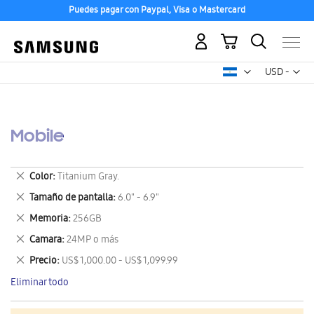
Puedes pagar con Paypal, Visa o Mastercard
Mi carrito
Mon
USD -
dólar
estadounid
Mobile
Eliminar
Color
Titanium Gray.
este
Eliminar
Tamaño de pantalla
6.0" - 6.9"
artículo
este
Eliminar
Memoria
256GB
artículo
este
Eliminar
Camara
24MP o más
artículo
este
Eliminar
Precio
US$ 1,000.00 - US$ 1,099.99
artículo
este
Eliminar todo
artículo