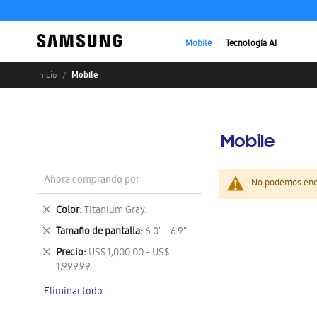
Mobile
Tecnología AI
Mobile
Inicio
Mobile
Ahora comprando por
No podemos enco
Eliminar
Color
Titanium Gray.
este
Eliminar
Tamaño de pantalla
6.0" - 6.9"
artículo
este
Eliminar
Precio
US$ 1,000.00 - US$
artículo
este
1,999.99
artículo
Eliminar todo