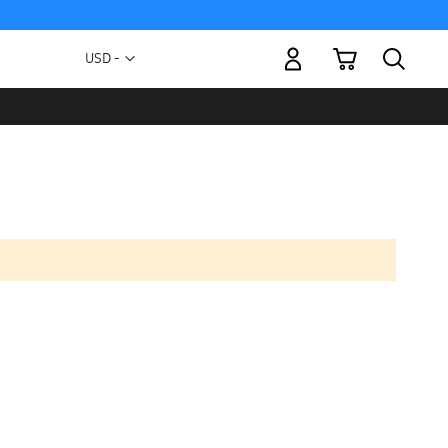
Mi carrito
Moneda
USD -
dólar
estadounidense