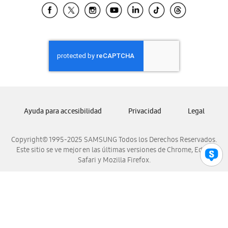
Samsung El Salvador
Samsung Guatemala
Samsung Honduras
Samsung Nicaragua
Samsung Panamá
Samsung República Dominicana
Samsung Venezuela
Ayuda para accesibilidad
Privacidad
Legal
Copyright© 1995-2025 SAMSUNG Todos los Derechos Reservados.
Este sitio se ve mejor en las últimas versiones de Chrome, Edge,
Safari y Mozilla Firefox.