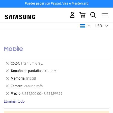
Puedes pagar con Paypal, Visa o Mastercard
Mi carrito
Mon
USD -
dólar
estadounid
Mobile
Eliminar
Color
Titanium Gray.
este
Eliminar
Tamaño de pantalla
6.0" - 6.9"
artículo
este
Eliminar
Memoria
512GB
artículo
este
Eliminar
Camara
24MP o más
artículo
este
Eliminar
Precio
US$ 1,100.00 - US$ 1,199.99
artículo
este
Eliminar todo
artículo