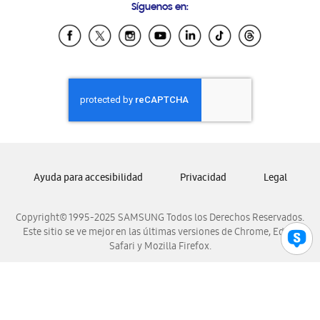
Síguenos en:
Samsung Ecuador
Samsung El Salvador
Samsung Guatemala
Samsung Honduras
Samsung Nicaragua
Samsung Panamá
Samsung República Dominicana
Samsung Venezuela
Ayuda para accesibilidad
Privacidad
Legal
Copyright© 1995-2025 SAMSUNG Todos los Derechos Reservados.
Este sitio se ve mejor en las últimas versiones de Chrome, Edge,
Safari y Mozilla Firefox.