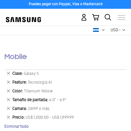
Puedes pagar con Paypal, Visa o Mastercard
Mi carrito
Mon
USD -
dólar
estadounid
Mobile
Eliminar
Clase
Galaxy S
este
Eliminar
Feature
Tecnología AI
artículo
este
Eliminar
Color
Titanium Yellow
artículo
este
Eliminar
Tamaño de pantalla
6.0" - 6.9"
artículo
este
Eliminar
Camara
24MP o más
artículo
este
Eliminar
Precio
US$ 1,000.00 - US$ 1,999.99
artículo
este
Eliminar todo
artículo