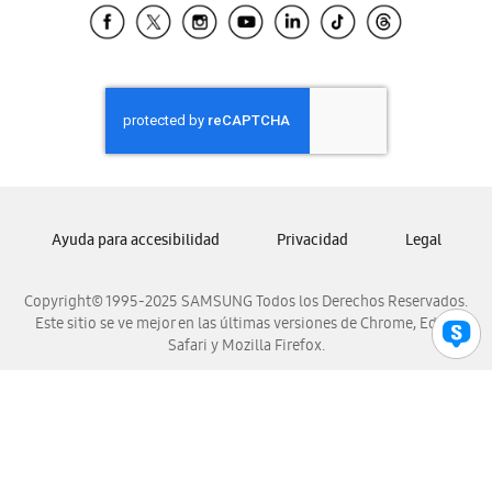
Samsung El Salvador
Samsung Guatemala
Samsung Honduras
Samsung Nicaragua
Samsung Panamá
Samsung República Dominicana
Samsung Venezuela
Ayuda para accesibilidad
Privacidad
Legal
Copyright© 1995-2025 SAMSUNG Todos los Derechos Reservados.
Este sitio se ve mejor en las últimas versiones de Chrome, Edge,
Safari y Mozilla Firefox.