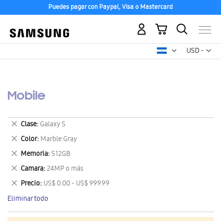
Puedes pagar con Paypal, Visa o Mastercard
Mi carrito
Mon
USD -
dólar
estadounid
Mobile
Eliminar
Clase
Galaxy S
este
Eliminar
Color
Marble Gray
artículo
este
Eliminar
Memoria
512GB
artículo
este
Eliminar
Camara
24MP o más
artículo
este
Eliminar
Precio
US$ 0.00 - US$ 999.99
artículo
este
Eliminar todo
artículo