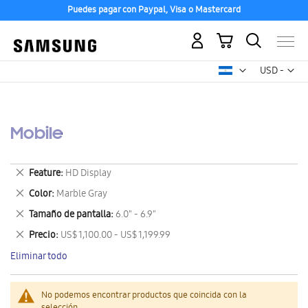
Puedes pagar con Paypal, Visa o Mastercard
Mi carrito
Mon
USD -
dólar
estadounid
Mobile
Eliminar
Feature
HD Display
este
Eliminar
Color
Marble Gray
artículo
este
Eliminar
Tamaño de pantalla
6.0" - 6.9"
artículo
este
Eliminar
Precio
US$ 1,100.00 - US$ 1,199.99
artículo
este
Eliminar todo
artículo
No podemos encontrar productos que coincida con la