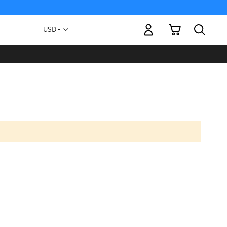
Mi carrito
Moneda
USD -
dólar
estadounidense