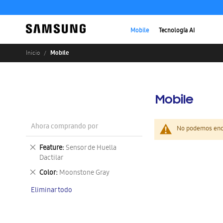
Mobile
Tecnología AI
Mobile
Inicio
Mobile
Ahora comprando por
No podemos enco
Eliminar
Feature
Sensor de Huella
este
Dactilar
artículo
Eliminar
Color
Moonstone Gray
este
Eliminar todo
artículo