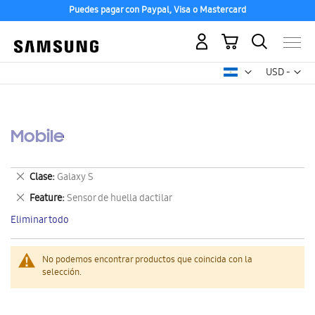
Puedes pagar con Paypal, Visa o Mastercard
Mi carrito
Mon
USD -
dólar
estadounid
Mobile
Eliminar
Clase
Galaxy S
este
Eliminar
Feature
Sensor de huella dactilar
artículo
este
Eliminar todo
artículo
No podemos encontrar productos que coincida con la
selección.