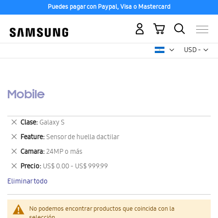
Puedes pagar con Paypal, Visa o Mastercard
Mi carrito
Mon
USD -
dólar
estadounid
Mobile
Eliminar
Clase
Galaxy S
este
Eliminar
Feature
Sensor de huella dactilar
artículo
este
Eliminar
Camara
24MP o más
artículo
este
Eliminar
Precio
US$ 0.00 - US$ 999.99
artículo
este
Eliminar todo
artículo
No podemos encontrar productos que coincida con la