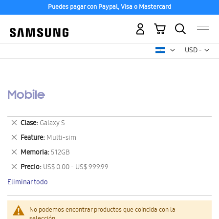
Puedes pagar con Paypal, Visa o Mastercard
Mi carrito
Mon
USD -
dólar
estadounid
Mobile
Eliminar
Clase
Galaxy S
este
Eliminar
Feature
Multi-sim
artículo
este
Eliminar
Memoria
512GB
artículo
este
Eliminar
Precio
US$ 0.00 - US$ 999.99
artículo
este
Eliminar todo
artículo
No podemos encontrar productos que coincida con la