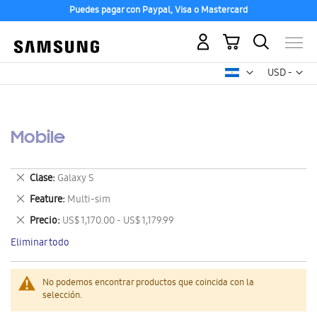
Puedes pagar con Paypal, Visa o Mastercard
Mi carrito
Mon
USD -
dólar
estadounid
Mobile
Eliminar
Clase
Galaxy S
este
Eliminar
Feature
Multi-sim
artículo
este
Eliminar
Precio
US$ 1,170.00 - US$ 1,179.99
artículo
este
Eliminar todo
artículo
No podemos encontrar productos que coincida con la
selección.