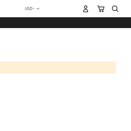
Mi carrito
Moneda
USD -
dólar
estadounidense