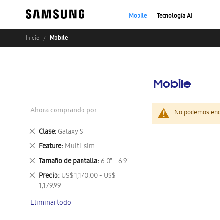
Mobile
Tecnología AI
Mobile
Inicio
Mobile
Ahora comprando por
No podemos enco
Eliminar
Clase
Galaxy S
este
Eliminar
Feature
Multi-sim
artículo
este
Eliminar
Tamaño de pantalla
6.0" - 6.9"
artículo
este
Eliminar
Precio
US$ 1,170.00 - US$
artículo
este
1,179.99
artículo
Eliminar todo