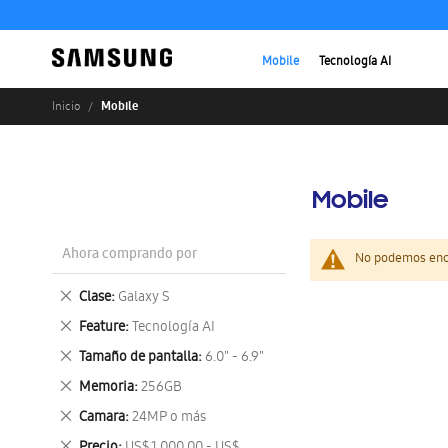
Mobile
Tecnología AI
Mobile
Inicio
Mobile
Ahora comprando por
No podemos enco
Eliminar
Clase
Galaxy S
este
Eliminar
Feature
Tecnología AI
artículo
este
Eliminar
Tamaño de pantalla
6.0" - 6.9"
artículo
este
Eliminar
Memoria
256GB
artículo
este
Eliminar
Camara
24MP o más
artículo
este
Eliminar