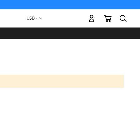
Mi carrito
Moneda
USD -
dólar
estadounidense