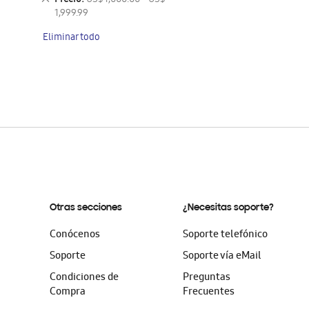
Precio
US$ 1,000.00 - US$
artículo
este
1,999.99
artículo
Eliminar todo
Otras secciones
¿Necesitas soporte?
Conócenos
Soporte telefónico
Soporte
Soporte vía eMail
Condiciones de
Preguntas
Compra
Frecuentes