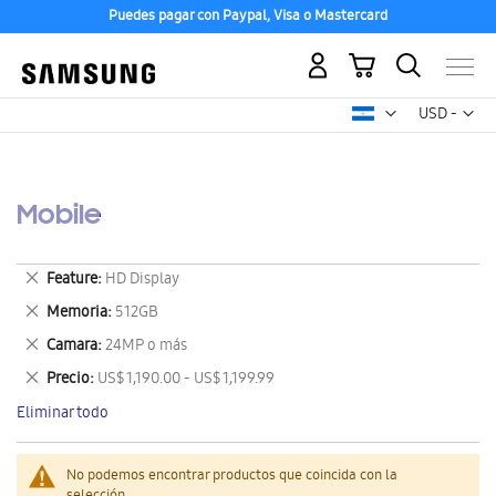
Puedes pagar con Paypal, Visa o Mastercard
Mi carrito
Mon
USD -
dólar
estadounid
Mobile
Eliminar
Feature
HD Display
este
Eliminar
Memoria
512GB
artículo
este
Eliminar
Camara
24MP o más
artículo
este
Eliminar
Precio
US$ 1,190.00 - US$ 1,199.99
artículo
este
Eliminar todo
artículo
No podemos encontrar productos que coincida con la