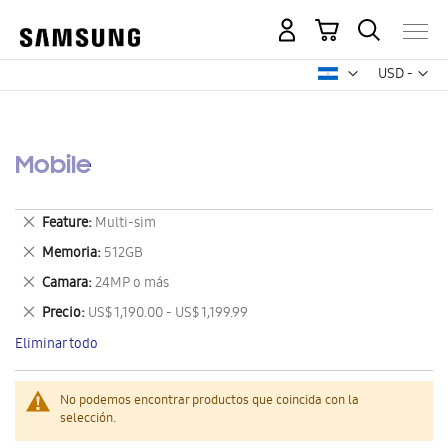
Mi carrito
Mon
USD -
dólar
estadounid
Mobile
Eliminar
Feature
Multi-sim
este
Eliminar
Memoria
512GB
artículo
este
Eliminar
Camara
24MP o más
artículo
este
Eliminar
Precio
US$ 1,190.00 - US$ 1,199.99
artículo
este
Eliminar todo
artículo
No podemos encontrar productos que coincida con la
selección.