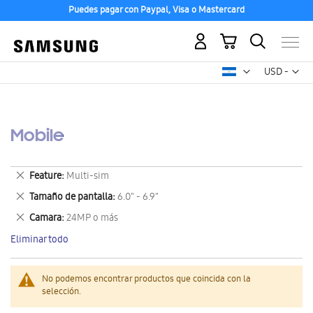
Puedes pagar con Paypal, Visa o Mastercard
Mi carrito
Mon
USD -
dólar
estadounid
Mobile
Eliminar
Feature
Multi-sim
este
Eliminar
Tamaño de pantalla
6.0" - 6.9"
artículo
este
Eliminar
Camara
24MP o más
artículo
este
Eliminar todo
artículo
No podemos encontrar productos que coincida con la
selección.